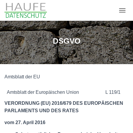
N
A
V
I
G
DSGVO
A
T
I
O
N
U
Amtsblatt der EU
M
S
C
Amtsblatt der Europäischen Union
L 119/1
H
A
VERORDNUNG (EU) 2016/679 DES EUROPÄISCHEN
L
PARLAMENTS UND DES RATES
T
E
N
vom 27. April 2016